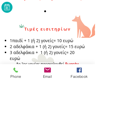
Τιμές εισιτηρίων
1παιδί + 1 (ή 2) γονείς= 10 ευρώ
2 αδελφάκια + 1 (ή 2) γονείς= 15 ευρώ
3
αδελφάκια + 1 (ή 2) γονείς= 20
ευρώ
*ο 2ος γονέας παρακολουθεί
δωρεάν
χωρίς επιπλέον οικονομική επιβάρυνση!
Σας περιμένουμε οικογενειακώς!
Phone
Email
Facebook
Φωτογραφίες παράστασης