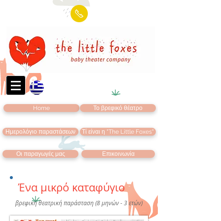
Home
Το βρεφικό θέατρο
Ημερολόγιο παραστάσεων
Τί είναι η "The Little Foxes"
Οι παραγωγές μας
Επικοινωνία
​Ένα μικρό καταφύγιο
βρεφική θεατρική παράσταση (8 μηνών - 3 ετών)