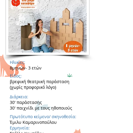
Ηλικίες:
8μηνών- 3 ετών
Είδος:
βρεφική θεατρική παράσταση
(χωρίς προφορικό λόγο)
Διάρκεια:
30' παράστασης
30' παιχνίδι με τους ηθοποιούς
Πρωτότυπο κείμενο/ σκηνοθεσία:
Έμιλυ Καμαρινοπούλου
Ερμηνεία: